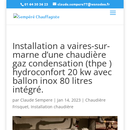
01 64 30 36 23
claude.sempere77@wanadoo.fr
Installation a vaires-sur-
marne d’une chaudière
gaz condensation (thpe )
hydroconfort 20 kw avec
ballon inox 80 litres
intégré.
par
Claude Sempere
|
Jan 14, 2023
|
Chaudière
Frisquet
,
Installation chaudière