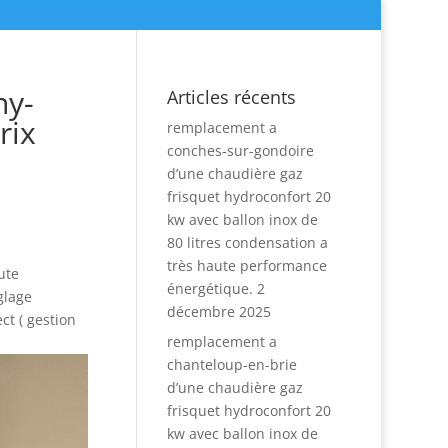
ny-
Articles récents
rix
remplacement a
conches-sur-gondoire
d’une chaudière gaz
frisquet hydroconfort 20
kw avec ballon inox de
80 litres condensation a
très haute performance
ute
énergétique.
2
glage
décembre 2025
ct ( gestion
remplacement a
chanteloup-en-brie
d’une chaudière gaz
frisquet hydroconfort 20
kw avec ballon inox de