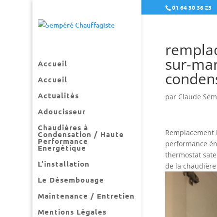
01 64 30 36 23
remplac
sur-mar
Accueil
conden
Accueil
Actualités
par
Claude Sem
Adoucisseur
Chaudières à
Remplacement le
Condensation / Haute
Performance
performance én
Energétique
thermostat satel
L’installation
de la chaudière
Le Désembouage
Maintenance / Entretien
Mentions Légales