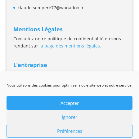
claude.sempere77@wanadoo.fr
Mentions Légales
Consultez notre politique de confidentialité en vous
rendant sur
la page des mentions légales.
L’entreprise
Remplacement, installation et entretien de chaudière
à Gaz
+ d’infos sur l’entreprise.
Nous utilisons des cookies pour optimiser notre site web et notre service.
Accepter
Ignorer
Design par Conceptuance
/
Propulsé par
Préférences
Conceptuance Communication